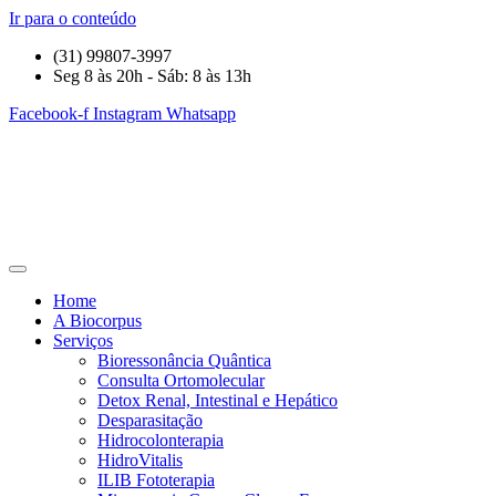
Ir para o conteúdo
(31) 99807-3997
Seg 8 às 20h - Sáb: 8 às 13h
Facebook-f
Instagram
Whatsapp
Home
A Biocorpus
Serviços
Bioressonância Quântica
Consulta Ortomolecular
Detox Renal, Intestinal e Hepático
Desparasitação
Hidrocolonterapia
HidroVitalis
ILIB Fototerapia