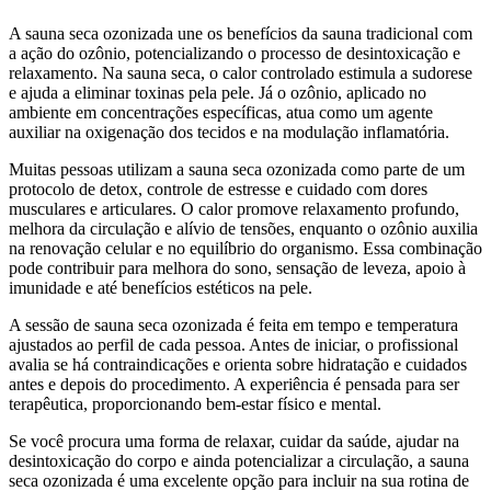
A sauna seca ozonizada une os benefícios da sauna tradicional com
a ação do ozônio, potencializando o processo de desintoxicação e
relaxamento. Na sauna seca, o calor controlado estimula a sudorese
e ajuda a eliminar toxinas pela pele. Já o ozônio, aplicado no
ambiente em concentrações específicas, atua como um agente
auxiliar na oxigenação dos tecidos e na modulação inflamatória.
Muitas pessoas utilizam a sauna seca ozonizada como parte de um
protocolo de detox, controle de estresse e cuidado com dores
musculares e articulares. O calor promove relaxamento profundo,
melhora da circulação e alívio de tensões, enquanto o ozônio auxilia
na renovação celular e no equilíbrio do organismo. Essa combinação
pode contribuir para melhora do sono, sensação de leveza, apoio à
imunidade e até benefícios estéticos na pele.
A sessão de sauna seca ozonizada é feita em tempo e temperatura
ajustados ao perfil de cada pessoa. Antes de iniciar, o profissional
avalia se há contraindicações e orienta sobre hidratação e cuidados
antes e depois do procedimento. A experiência é pensada para ser
terapêutica, proporcionando bem‑estar físico e mental.
Se você procura uma forma de relaxar, cuidar da saúde, ajudar na
desintoxicação do corpo e ainda potencializar a circulação, a sauna
seca ozonizada é uma excelente opção para incluir na sua rotina de