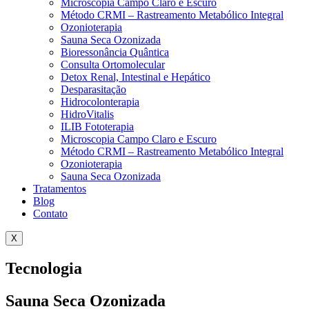
Microscopia Campo Claro e Escuro
Método CRMI – Rastreamento Metabólico Integral
Ozonioterapia
Sauna Seca Ozonizada
Bioressonância Quântica
Consulta Ortomolecular
Detox Renal, Intestinal e Hepático
Desparasitação
Hidrocolonterapia
HidroVitalis
ILIB Fototerapia
Microscopia Campo Claro e Escuro
Método CRMI – Rastreamento Metabólico Integral
Ozonioterapia
Sauna Seca Ozonizada
Tratamentos
Blog
Contato
X
Tecnologia
Sauna Seca Ozonizada