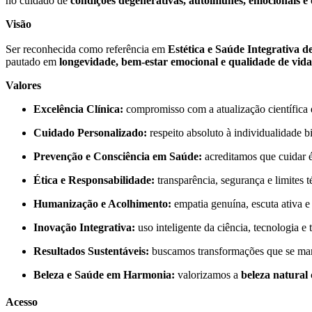
no cuidado de
condições degenerativas, autoimunes, emocionais e 
Visão
Ser reconhecida como referência em
Estética e Saúde Integrativa d
pautado em
longevidade, bem-estar emocional e qualidade de vida
Valores
Excelência Clínica:
compromisso com a atualização científica e
Cuidado Personalizado:
respeito absoluto à individualidade b
Prevenção e Consciência em Saúde:
acreditamos que cuidar é 
Ética e Responsabilidade:
transparência, segurança e limites t
Humanização e Acolhimento:
empatia genuína, escuta ativa 
Inovação Integrativa:
uso inteligente da ciência, tecnologia e
Resultados Sustentáveis:
buscamos transformações que se man
Beleza e Saúde em Harmonia:
valorizamos a
beleza natural
Acesso