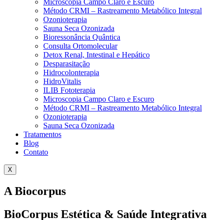
Microscopia Campo Claro e Escuro
Método CRMI – Rastreamento Metabólico Integral
Ozonioterapia
Sauna Seca Ozonizada
Bioressonância Quântica
Consulta Ortomolecular
Detox Renal, Intestinal e Hepático
Desparasitação
Hidrocolonterapia
HidroVitalis
ILIB Fototerapia
Microscopia Campo Claro e Escuro
Método CRMI – Rastreamento Metabólico Integral
Ozonioterapia
Sauna Seca Ozonizada
Tratamentos
Blog
Contato
X
A Biocorpus
BioCorpus Estética & Saúde Integrativa