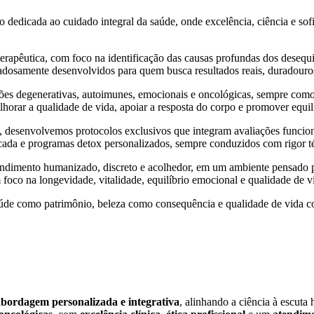
 dedicada ao cuidado integral da saúde, onde excelência, ciência e sof
erapêutica, com foco na identificação das causas profundas dos desequi
dosamente desenvolvidos para quem busca resultados reais, duradouros e
ões degenerativas, autoimunes, emocionais e oncológicas, sempre como 
horar a qualidade de vida, apoiar a resposta do corpo e promover equilí
o, desenvolvemos protocolos exclusivos que integram avaliações funcion
cada e programas detox personalizados, sempre conduzidos com rigor té
dimento humanizado, discreto e acolhedor, em um ambiente pensado pa
oco na longevidade, vitalidade, equilíbrio emocional e qualidade de v
úde como patrimônio, beleza como consequência e qualidade de vida co
abordagem personalizada e integrativa
, alinhando a ciência à escut