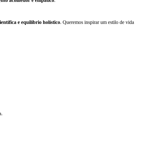
nto acolhedor e empático
.
ntífica e equilíbrio holístico
. Queremos inspirar um estilo de vida
a.