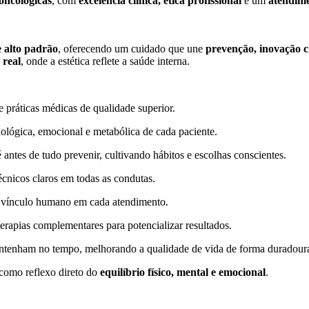
oncológicas
, com
excelência clínica, ética profissional
e um
atendime
e alto padrão
, oferecendo um cuidado que une
prevenção, inovação cie
 real
, onde a estética reflete a saúde interna.
 práticas médicas de qualidade superior.
iológica, emocional e metabólica de cada paciente.
antes de tudo prevenir, cultivando hábitos e escolhas conscientes.
écnicos claros em todas as condutas.
e vínculo humano em cada atendimento.
 terapias complementares para potencializar resultados.
tenham no tempo, melhorando a qualidade de vida de forma duradour
como reflexo direto do
equilíbrio físico, mental e emocional
.